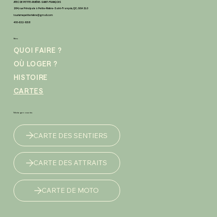
ATEC DE PETITE-RIVIÈRE-SAINT-FRANÇOIS
264, rue Principale à Petite-Rivière-Saint-François, QC, G0A 2L0
tourismepetiteriviè
re@gmail.com
418-632-1058
Menu
QUOI FAIRE ?
OÙ LOGER ?
HISTOIRE
CARTES
Télécharger nos cartes
CARTE DES SENTIERS
CARTE DES ATTRAITS
CARTE DE MOTO