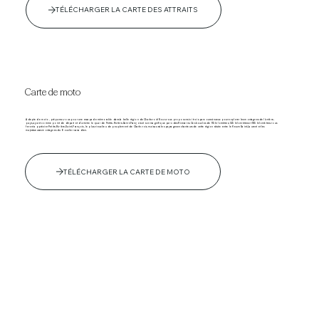
TÉLÉCHARGER LA CARTE DES ATTRAITS
Carte de moto
Adepte de moto, préparez-vous pour une escapade mémorable dans la belle région de Charlevoix! Nous vous proposons ici trois parcours sinueux pour explorer les montagnes de l’arrière-
pays, ayant comme point de départ et d’arrivée le quai de Petite-Rivière-Saint-François et son magnifique parc des Riverains. Ces boucles de 115 kilomètres, 145 kilomètres et 185 kilomètres vous
feront apprécier Petite-Rivière-Saint-François, le plus vieux lieu de peuplement de Charlevoix, mais aussi les paysages enchanteurs de cette région située entre le fleuve Saint-Laurent et les
majestueuses montagnes du Bouclier canadien.
TÉLÉCHARGER LA CARTE DE MOTO