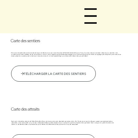
Menu
Carte des sentiers
Découvrez les sentiers de randonnée dans la région de Charlevoix en parcourant les cartes de Petite-Rivière-Saint-François. Vous y trouverez des parcours extraordinaires pour planifier votre
prochaine randonnée pédestre, de ski, de raquette ou de vélo de montagne à travers des sentiers aménagés pour tous les niveaux de randonneurs. Les paysages pittoresques en plein cœur d’une
nature préservée vous transporteront dans un tout autre univers, là où le temps semble figé pour s’émerveiller devant chaque petit détail.
TÉLÉCHARGER LA CARTE DES SENTIERS
Carte des attraits
Explorez la diversité captivante de Petite-Rivière-Saint-François à travers notre carte des attraits par secteur de la ville. Du charme unique du village en passant par ses sites naturels en
périphérie, notre municipalité propose de nombreuses activités au rythme des saisons qui vous feront apprécier pleinement chaque instant. Que vous soyez en quête d'aventure, de
culture ou de détente, laissez-vous émerveiller par la beauté et l'authenticité de chaque endroit. Coup de cœur assuré!